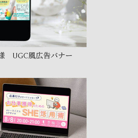
P様 UGC風広告バナー