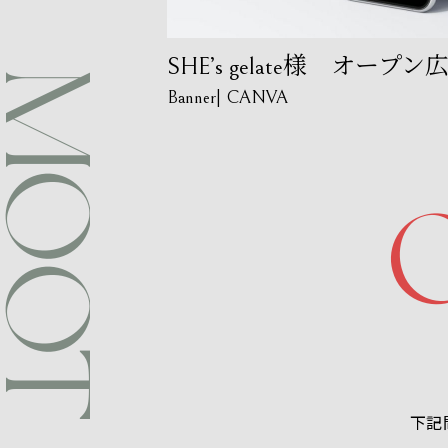
SHE’s gelate様 オープ
OOT DE
Banner
CANVA
下記