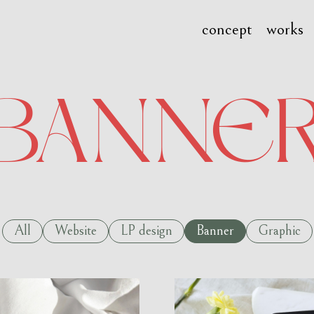
concept
works
BANNE
All
Website
LP design
Banner
Graphic