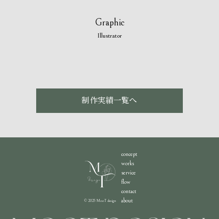
Graphic
Illustrator
制作実績一覧へ
concept
works
service
flow
contact
about
© 2025 MooT design